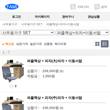
카테고리
검색
로그인
마이페이지
장바구니
관심상품
사무용가구
사무용가구 SET
퍼즐책상+의자+이동서랍
최신순
낮은가격
높은가격
상품명
최다리뷰
1 - 7
퍼즐책상 + 피자(大)의자 + 이동서랍
상품가 :
256,000원
(0)
적립금 :
1,950원
0
퍼즐책상 + 피자(中)의자 + 이동서랍
상품가 :
246,000원
(0)