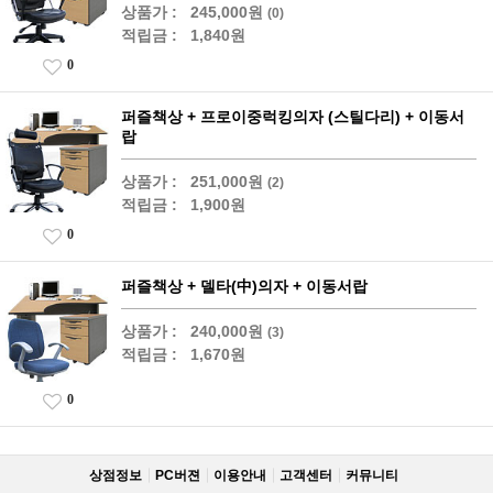
상품가 :
245,000원
(0)
적립금 :
1,840원
0
퍼즐책상 + 프로이중럭킹의자 (스틸다리) + 이동서
랍
상품가 :
251,000원
(2)
적립금 :
1,900원
0
퍼즐책상 + 델타(中)의자 + 이동서랍
상품가 :
240,000원
(3)
적립금 :
1,670원
0
상점정보
PC버젼
이용안내
고객센터
커뮤니티