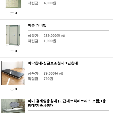
적립금 :
4,000원
0
이중 캐비넷
상품가 :
239,000원
(0)
적립금 :
1,900원
0
바닥침대-싱글보조침대 1단침대
상품가 :
79,000원
(0)
적립금 :
790원
0
파미 철재일층침대 (고급패브릭매트리스 포함)1층
침대/기숙사침대