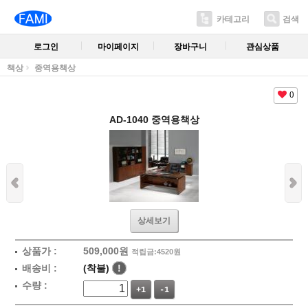
카테고리
검색
로그인
마이페이지
장바구니
관심상품
책상
중역용책상
0
AD-1040 중역용책상
상세보기
상품가 :
509,000원
적립금:4520원
배송비 :
(착불)
!
수량 :
+1
-1