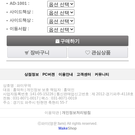
AD-1001 :
사이드책상 :
사이드책상 :
이동서랍 :
구매하기
장바구니
관심상품
상점정보
PC버젼
이용안내
고객센터
커뮤니티
상호명 : 파미무역
대표 : 홍덕하 | 개인정보 보호 책임자 : 홍덕인
사업자등록번호 :141-05-15226 | 통신판매업신고번호 : 제 2012-경기파주-4118호
전화 : 031-8071-0017 | 팩스 : 031-8071-0019
주소 : 경기도 파주시 탄현면 축현리 55-7
이용약관
|
개인정보처리방침
ⓒ파미(영문:fami) All rights reserved.
Make
Shop