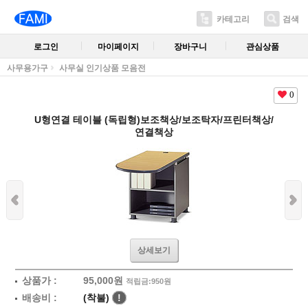
카테고리
검색
로그인
마이페이지
장바구니
관심상품
사무용가구
사무실 인기상품 모음전
0
U형연결 테이블 (독립형)보조책상/보조탁자/프린터책상/
연결책상
상세보기
상품가 :
95,000원
적립금:950원
배송비 :
(착불)
!