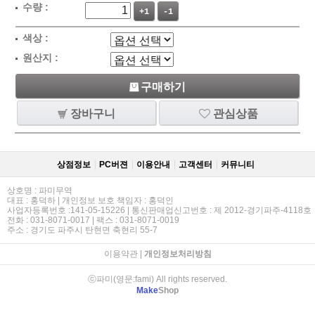
수량 :
+1
-1
색상 :
원산지 :
구매하기
장바구니
관심상품
상점정보
PC버젼
이용안내
고객센터
커뮤니티
상호명 : 파미무역
대표 : 홍덕하 | 개인정보 보호 책임자 : 홍덕인
사업자등록번호 :141-05-15226 | 통신판매업신고번호 : 제 2012-경기파주-4118호
전화 : 031-8071-0017 | 팩스 : 031-8071-0019
주소 : 경기도 파주시 탄현면 축현리 55-7
이용약관
|
개인정보처리방침
ⓒ파미(영문:fami) All rights reserved.
Make
Shop